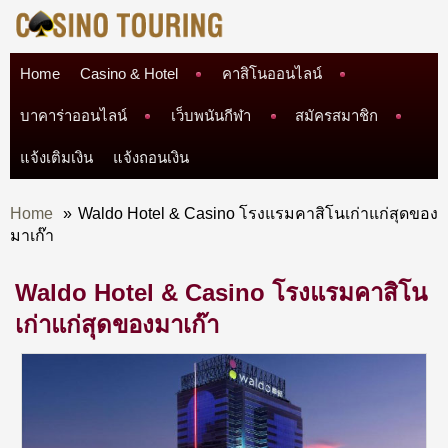
Home
Casino & Hotel
คาสิโนออนไลน์
บาคาร่าออนไลน์
เว็บพนันกีฬา
สมัครสมาชิก
แจ้งเติมเงิน
แจ้งถอนเงิน
Home
»
Waldo Hotel & Casino โรงแรมคาสิโนเก่าแก่สุดของ
มาเก๊า
Waldo Hotel & Casino โรงแรมคาสิโน
เก่าแก่สุดของมาเก๊า