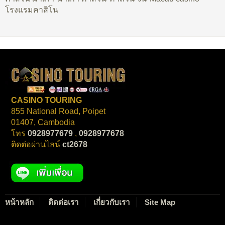
โรงแรมคาสิโน
CASINO TOURING
855 National Road, Poipet
01407, Cambodia
โทร
0928977679
,
0928977678
ติดต่อผ่านไลน์
ct2678
หน้าหลัก
ติดต่อเรา
เกี่ยวกับเรา
Site Map