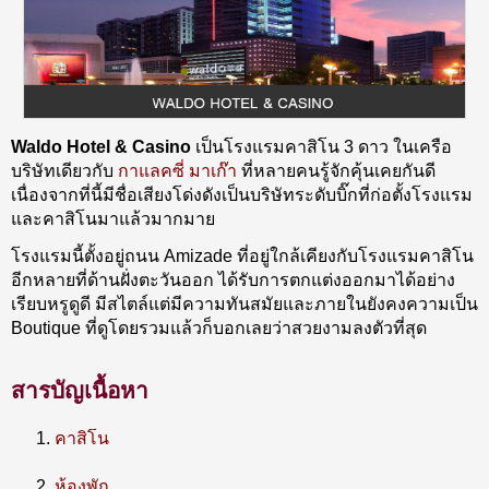
Waldo Hotel & Casino
เป็นโรงแรมคาสิโน 3 ดาว ในเครือ
บริษัทเดียวกับ
กาแลคซี่ มาเก๊า
ที่หลายคนรู้จักคุ้นเคยกันดี
เนื่องจากที่นี้มีชื่อเสียงโด่งดังเป็นบริษัทระดับบิ๊กที่ก่อตั้งโรงแรม
และคาสิโนมาแล้วมากมาย
โรงแรมนี้ตั้งอยู่ถนน Amizade ที่อยู่ใกล้เคียงกับโรงแรมคาสิโน
อีกหลายที่ด้านฝั่งตะวันออก ได้รับการตกแต่งออกมาได้อย่าง
เรียบหรูดูดี มีสไตล์แต่มีความทันสมัยและภายในยังคงความเป็น
Boutique ที่ดูโดยรวมแล้วก็บอกเลยว่าสวยงามลงตัวที่สุด
สารบัญเนื้อหา
คาสิโน
ห้องพัก