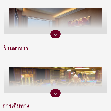
ร้านอาหาร
ลูกค้าสามารถ Check in ได้ตั้งแต่เวลา15.00
และCheck Out ก่อน 11.00 ในส่วนของโรงแรมห้องพักจะ
มีทั้งหมด 164 ห้อง เด็กอายุตั้งแต่17 ปีลงไปเข้าพักได้ 1 คน/
1 ห้องและสามารถใช้เตียงที่มีอยู่ได้ โดยห้องทั้งหมดจะแบ่ง
ออกเป็น 4 แบบด้วยกันดังนี้
ห้อง Glamour Room คือ ห้องที่ออกแบบตกแต่งสร้าง
บรรยากาศแบบราชวังที่เหมือนกับในภาพยนตร์ชื่อ
การเดินทาง
ดัง