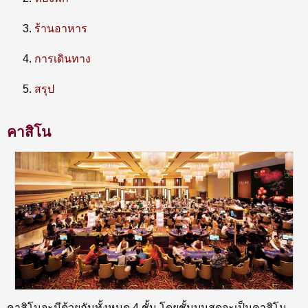
ร้านอาหาร
การเดินทาง
สรุป
คาสิโน
คาสิโนจะมีด้วยกันทั้งหมด 4 ชั้น โดยชั้นบนสุดจะเป็นคาสิโน