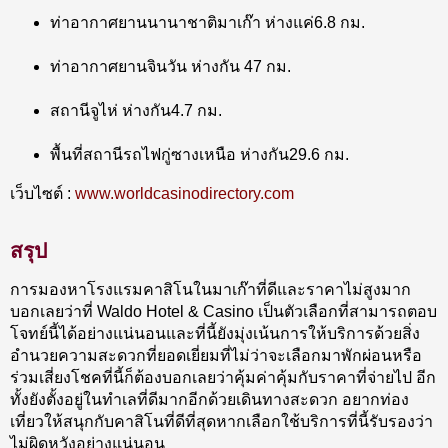
ท่าอากาศยานนานาชาติมาเก๊า ห่างแค่6.8 กม.
ห้อง Comfort Room คือ ห้องที่ตกแต่งออกแบบ
สำหรับในโซนของร้านอาหารภายในโรงแรม
คาสิโน
ธรรมชาติ มีความเรียบง่ายด้วยไม้ที่ให้อารมณ์ความ
ท่าอากาศยานจินวัน ห่างกัน 47 กม.
วาลดู
ที่จะตั้งอยู่ชั้น2 มีอาหารหลากหลายให้เลือกไม่ว่าจะ
รู้สึกเสมือนว่าพักผ่อนอยู่ในบ้าน
เป็น อาหารสไตล์ตะวันตก , อาหารจีนที่เรื่องรสชาติบอก
สถานีจูไห่ ห่างกัน4.7 กม.
เลยว่าสุดยอดสวนทางกับราคาที่ไม่แรงมาก โดยเริ่มต้นจะ
ห้อง Pure Room คือ ห้องที่ตกแต่งเสมือนอยู่ใต้
อยู่ที่ $68 - $98 และเปิดให้บริการตั้งแต่ 7.00-23.00
พื้นที่สถานีรถไฟกู่ซางเหนือ ห่างกัน29.6 กม.
แสงจันทร์ได้อารมณ์เสมือนอยู่ใน Spa
ในส่วนของ The Perle Bar ที่จะอยู่ชั้นLobby ที่เปิดให้
เว็บไซต์ :
www.worldcasinodirectory.com
บริการตั้งแต่17.00-20.00 มีวงดนตรีจัดแสดงมีอาหาร
ห้อง Hip Room คือ ห้องที่ตกแต่งออกแบบมาใน
เครื่องดื่มให้บริการทุกวัน
สรุป
สไตล์Modern สีสันสวยงามดูดีเสมือนประหนึ่งว่าอยู่
ในสตูดิโอศิลปะของศิลปิน
การมองหาโรงแรมคาสิโนในมาเก๊าที่ดีและราคาไม่สูงมาก
บอกเลยว่าที่ Waldo Hotel & Casino เป็นตัวเลือกที่สามารถตอบ
อีกทั้งยังมีห้อง Suit รวมไปถึงห้องแบบอื่นๆ อีก
โจทย์นี้ได้อย่างแน่นอนและที่นี้ยังมุ่งเน้นการให้บริการด้วยสิ่ง
มากมาย เช่น Deluxe room,Super Deluxe Room,Mini
อำนวยความสะดวกที่ยอดเยี่ยมที่ไม่ว่าจะเลือกมาพักผ่อนหรือ
Suite, Themed Deluxe Room,Themed Super Deluxe
ร่วมเสี่ยงโชคที่นี้ก็ต้องบอกเลยว่าคุ้มค่าคุ้มกับราคาที่จ่ายไป อีก
Room,Baron Suite, Majesty Suite
ทั้งยังตั้งอยู่ในทำเลที่ดีมากอีกด้วยเดินทางสะดวก อยากท่อง
เที่ยวให้สนุกกับคาสิโนที่ดีที่สุดหากเลือกใช้บริการที่นี้รับรองว่า
ไม่ผิดหวังอย่างแน่นอน