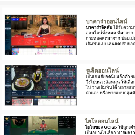
บาคาร่าออนไลน์
บาคาร่าจีคลับ
ได้รับความ
ออนไลน์ทั้งหมด ที่มาจาก
ถ่ายทอดสดมาจาก ปอยเปตรี
เดิมพันแบบเล่นสดปรับยอด
รูเล็ตออนไลน์
เป็นเกมส์ยอดนิยมอีกตัว 
วิ่งไปบนวงล้อหมุน ให้เลือ
ไป วางเดิมพันได้ หลายแบบ 
ดำแดง หรือทายแบบกลุ่มต
ไฮโลออนไลน์
ไฮโลของ GClub
ใช้ลูกเต๋
เป็นอย่างไรเลือก ทายผลรว