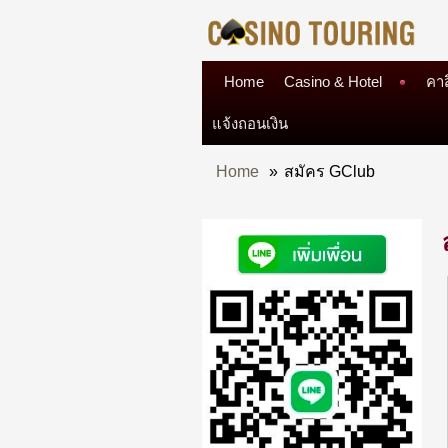
Home
Casino & Hotel
คา
แจ้งถอนเงิน
Home
»
สมัคร GClub