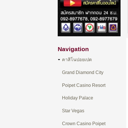
Navigation
คาสิโนปอยเปต
Grand Diamond City
Poipet Casino Resort
Holiday Palace
Star Vegas
Crown Casino Poipet