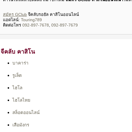
สมัคร GClub
จีคลับรอยัล คาสิโนออนไลน์
แอดไลน์:
Touring789
ติดต่อโทร
092-897-7678
,
092-897-7679
จีคลับ คาสิโน
บาคาร่า
รูเล็ต
ไฮโล
ไฮโลไทย
สล็อตออนไลน์
เสือมังกร