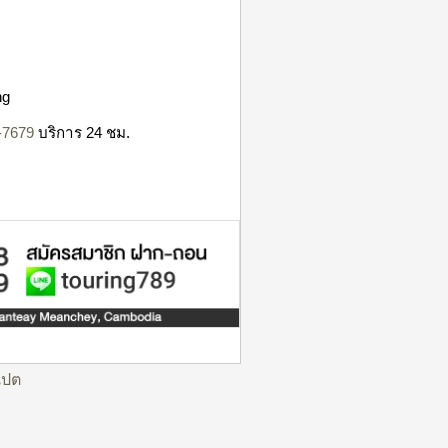
ng
-7679
บริการ 24 ชม.
เปต