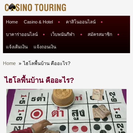
Home
Casino & Hotel
คาสิโนออนไลน์
บาคาร่าออนไลน์
เว็บพนันกีฬา
สมัครสมาชิก
แจ้งเติมเงิน
แจ้งถอนเงิน
Home
»
ไฮโลพื้นบ้าน คืออะไร?
ไฮโลพื้นบ้าน คืออะไร?