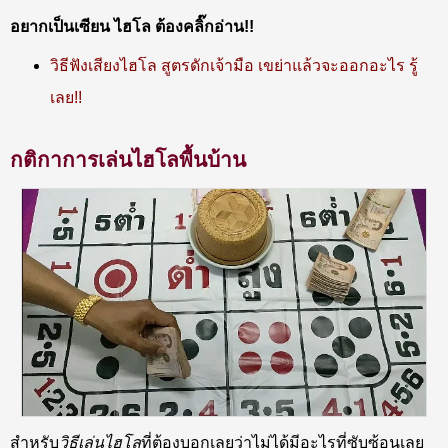
อยากเป็นเซียน ไฮโล ต้องคลิ๊กอ่าน!!
วิธีฟังเสียงไฮโล สูตรดักเจ้ามือ เขย่าแล้วจะออกอะไร รู้
เลย!!
กติกาการเล่นไฮโลพื้นบ้าน
สำหรับ
วิธีเล่นไฮโล
ที่ต้องบอกเลยว่าไม่ได้มีอะไรที่ซับซ้อนเลย