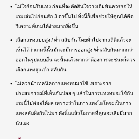
ไม่ใจร้อนรีบแทง ก่อนที่จะตัดสินใจวางเดิมพันควรรอให้
เกมเล่นไปก่อนสัก 3 ตาขึ้นไป ทั้งนี้ก็เพื่อช่วยให้คุณได้คิด
วิเคราะห์เกมได้ง่ายมากยิ่งขึ้น
เลือกแทงแบบสูง / ต่ำ สลับกัน โดยทั่วไปจากสถิติแล้วจะ
เห็นได้ว่าเกมนี้นั้นมักจะมีการออกสูง /ต่ำสลับกันมากกว่า
ออกในรูปแบบอื่น ฉะนั้นแล้วหากว่าต้องการจะชนะก็ควร
เลือกแทงสูง /ต่ำ สลับกัน
ไม่ควรนำเทคนิคการแทงทบมาใช้ เพราะจาก
ประสบการณ์ที่เห็นกันบ่อย ๆ แล้วในการแทงทบจะใช้กับ
เกมนี้ไม่ค่อยได้ผล เพราะว่าในการแทงไฮโลจะเป็นการ
แทงสลับฝั่งกันไปมา ดังนั้นแล้วโอกาสที่คุณจะเสียมีมาก
นั่นเอง