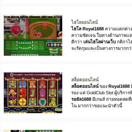
ไฮโลออนไลน์
ไฮโล Royal1688
ความแตกต่างขอ
ความชัดเจน ในทางด้านภาพและเ
ดีกว่า
เล่นไฮโลผ่านเว็บ
กติกาไฮโ
จะรัดกุมและเป็นทางการมากกว่
สล็อตออนไลน์
สล็อตออนไลน์
ของ
Royal1688
ม
รอง แค่ GoldClub Slot ผู้บริการ
รอยัล1688
มีเกมส์ ถ่ายทอดสดที่
โน มากกว่าขอแนะนำตัวนี้