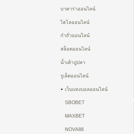
บาคาร่าออนไลน์
ไฮโลออนไลน์
กำถั่วออนไลน์
สล็อตออนไลน์
น้ำเต้าปูปลา
รูเล็ตออนไลน์
เว็บแทงบอลออนไลน์
SBOBET
MAXBET
NOVA88