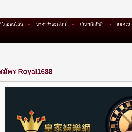
สิโนออนไลน์
บาคาร่าออนไลน์
เว็บพนันกีฬา
สมัครส
สมัคร Royal1688