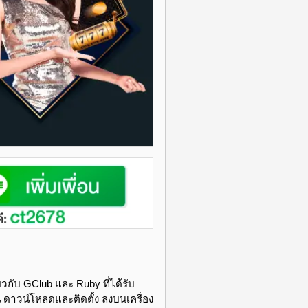
วกับ GClub และ Ruby ที่ได้รับ
 ดาวน์โหลดและติดตั้ง ลงบนเครื่อง