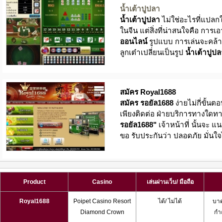
น้ำเต้าปูปลา
น้ำเต้าปูปลา
ไม่ใช่อะไรที่แปลก
ในจีน แต่สิ่งที่น่าสนใจคือ กา
ออนไลน์
รูปแบบ การเล่นจะคล้า
ลูกเต๋าเปลี่ยนเป็นรูป
น้ำเต้าปูป
สมัคร Royal1688
สมัคร รอยัล1688
ง่ายไม่กี่ขั้นต
เพียงติดต่อ ฝ่ายบริการทางใดทาง
รอยัล1688"
เจ้าหน้าที่ นั้นจะ แ
ขอ รับประกันว่า ปลอดภัย มั่นใจ
Product
Casino
เล่นผ่านเว็บ/ มือถือ
Royal1688
Poipet Casino Resort
ได้/ ไม่ได้
บาค
Diamond Crown
กำถ