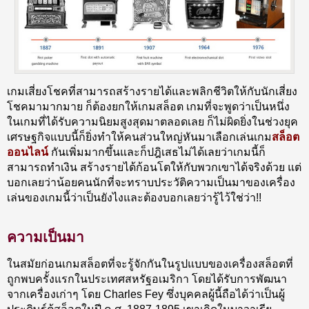
เกมเสี่ยงโชคที่สามารถสร้างรายได้และพลิกชีวิตให้กับนักเสี่ยง
โชคมามากมาย ก็ต้องยกให้เกมสล็อต เกมที่จะพูดว่าเป็นหนึ่ง
ในเกมที่ได้รับความนิยมสูงสุดมาตลอดเลย ก็ไม่ผิดยิ่งในช่วงยุค
เศรษฐกิจแบบนี้ก็ยิ่งทำให้คนส่วนใหญ่หันมาเลือกเล่นเกม
สล็อต
ออนไลน์
กันเพิ่มมากขึ้นและก็ปฎิเสธไม่ได้เลยว่าเกมนี้ก็
สามารถทำเงิน สร้างรายได้ก้อนโตให้กับพวกเขาได้จริงด้วย แต่
บอกเลยว่าน้อยคนนักที่จะทราบประวัติความเป็นมาของเครื่อง
เล่นของเกมนี้ว่าเป็นยังไงและต้องบอกเลยว่ารู้ไว้ใช่ว่า!!
ความเป็นมา
ในสมัยก่อนเกมสล็อตที่จะรู้จักกันในรูปแบบของเครื่องสล็อตที่
ถูกพบครั้งแรกในประเทศสหรัฐอเมริกา โดยได้รับการพัฒนา
จากเครื่องเก่าๆ โดย Charles Fey ซึ่งบุคคลผู้นี้ถือได้ว่าเป็นผู้