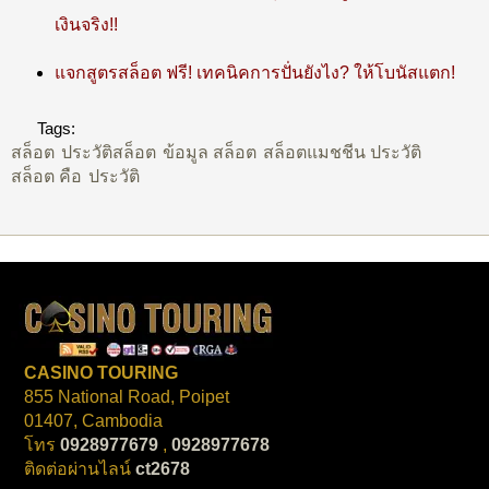
เงินจริง!!
แจกสูตรสล็อต ฟรี! เทคนิคการปั่นยังไง? ให้โบนัสแตก!
Tags:
สล็อต
ประวัติสล็อต
ข้อมูล สล็อต
สล็อตแมชชีน ประวัติ
สล็อต คือ
ประวัติ
CASINO TOURING
855 National Road, Poipet
01407, Cambodia
โทร
0928977679
,
0928977678
ติดต่อผ่านไลน์
ct2678