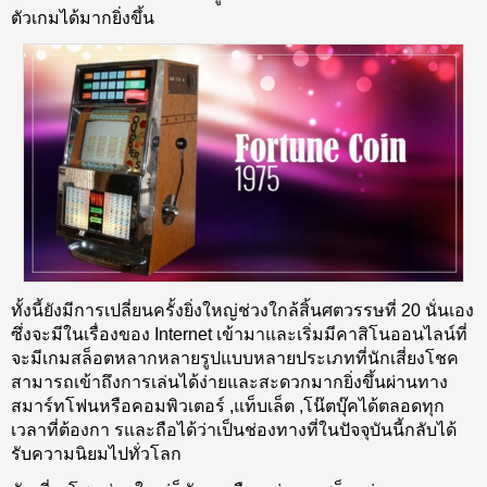
ตัวเกมได้มากยิ่งขึ้น
ทั้งนี้ยังมีการเปลี่ยนครั้งยิ่งใหญ่ช่วงใกล้สิ้นศตวรรษที่ 20 นั่นเอง
ซึ่งจะมีในเรื่องของ Internet เข้ามาและเริ่มมีคาสิโนออนไลน์ที่
จะมีเกมสล็อตหลากหลายรูปแบบหลายประเภทที่นักเสี่ยงโชค
สามารถเข้าถึงการเล่นได้ง่ายและสะดวกมากยิ่งขึ้นผ่านทาง
สมาร์ทโฟนหรือคอมพิวเตอร์ ,แท็บเล็ต ,โน๊ตบุ๊คได้ตลอดทุก
เวลาที่ต้องกา รและถือได้ว่าเป็นช่องทางที่ในปัจจุบันนี้กลับได้
รับความนิยมไปทั่วโลก