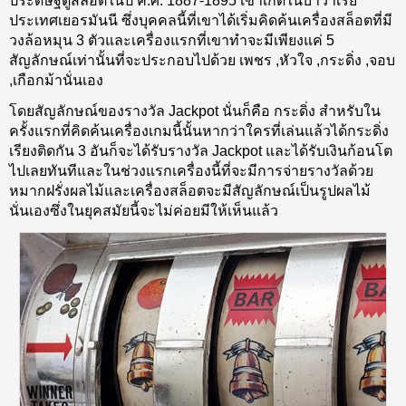
ประดิษฐ์ตู้สล็อตในปี ค.ศ. 1887-1895 เขาเกิดในบาวาเรีย
ประเทศเยอรมันนี ซึ่งบุคคลนี้ที่เขาได้เริ่มคิดค้นเครื่องสล็อตที่มี
วงล้อหมุน 3 ตัวและเครื่องแรกที่เขาทำจะมีเพียงแค่ 5
สัญลักษณ์เท่านั้นที่จะประกอบไปด้วย เพชร ,หัวใจ ,กระดิ่ง ,จอบ
,เกือกม้านั่นเอง
โดยสัญลักษณ์ของรางวัล Jackpot นั่นก็คือ กระดิ่ง สำหรับใน
ครั้งแรกที่คิดค้นเครื่องเกมนี้นั้นหากว่าใครที่เล่นแล้วได้กระดิ่ง
เรียงติดกัน 3 อันก็จะได้รับรางวัล Jackpot และได้รับเงินก้อนโต
ไปเลยทันทีและในช่วงแรกเครื่องนี้ที่จะมีการจ่ายรางวัลด้วย
หมากฝรั่งผลไม้และเครื่องสล็อตจะมีสัญลักษณ์เป็นรูปผลไม้
นั่นเองซึ่งในยุคสมัยนี้จะไม่ค่อยมีให้เห็นแล้ว