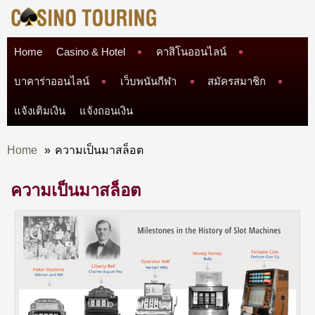
Home
Casino & Hotel
คาสิโนออนไลน์
บาคาร่าออนไลน์
เว็บพนันกีฬา
สมัครสมาชิก
แจ้งเติมเงิน
แจ้งถอนเงิน
Home
»
ความเป็นมาสล็อต
ความเป็นมาสล็อต