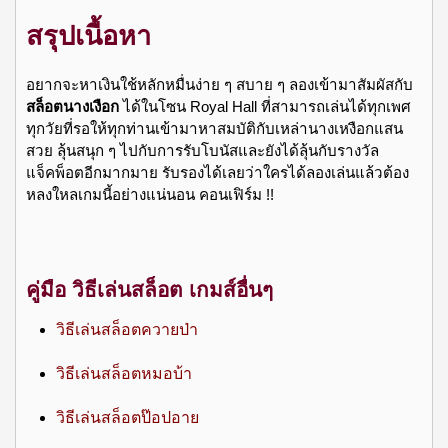
สรุปเนื้อหา
อยากจะหาเงินใช้หลักหมื่นง่าย ๆ สบาย ๆ ลองเข้ามาสัมผัสกับ
สล็อตนางเงือก
ได้ในโซน Royal Hall ที่สามารถเล่นได้ทุกเพศ
ทุกวัยที่รอให้ทุกท่านเข้ามาหาสมบัติกับเหล่านางเหงือกแสน
สวย ลุ้นสนุก ๆ ไปกับการรับโบนัสและยังได้ลุ้นกับรางวัล
แจ็คพ็อตอีกมากมาย รับรองได้เลยว่าใครได้ลองเล่นแล้วต้อง
หลงใหลเกมนี้อย่างแน่นอน คอนเฟิร์ม !!
คู่มือ วิธีเล่นสล็อต เกมส์อื่นๆ
วิธีเล่นสล็อตควายป่า
วิธีเล่นสล็อตหมอบ้า
วิธีเล่นสล็อตป๊อปอาย