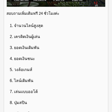
สอบถามเพิ่มเติมฟรี 24 ชั่วโมงค่ะ
จำนวนไลน์สูงสุด
เครดิตเงินผู้เล่น
ยอดเงินเดิมพัน
ยอดเงินชนะ
วงล้อเกมส์
ไลน์เดิมพัน
เล่นแบบออโต้
ปุ่มสปิน