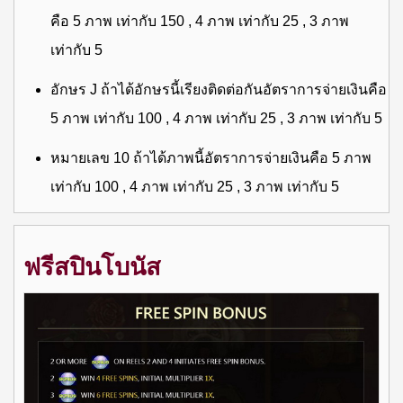
คือ 5 ภาพ เท่ากับ 150 , 4 ภาพ เท่ากับ 25 , 3 ภาพ
เท่ากับ 5
อักษร J ถ้าได้อักษรนี้เรียงติดต่อกันอัตราการจ่ายเงินคือ
5 ภาพ เท่ากับ 100 , 4 ภาพ เท่ากับ 25 , 3 ภาพ เท่ากับ 5
หมายเลข 10 ถ้าได้ภาพนี้อัตราการจ่ายเงินคือ 5 ภาพ
เท่ากับ 100 , 4 ภาพ เท่ากับ 25 , 3 ภาพ เท่ากับ 5
ฟรีสปินโบนัส