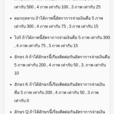
เท่ากับ 500 , 4 ภาพ เท่ากับ 100 , 3 ภาพ เท่ากับ 25
ดอกกุหลาบ ถ้าได้ภาพนี้อัตราการจ่ายเงินคือ 5 ภาพ
เท่ากับ 300 , 4 ภาพ เท่ากับ 75 , 3 ภาพ เท่ากับ 15
ไปร์ ถ้าได้ภาพนี้อัตราการจ่ายเงินคือ 5 ภาพ เท่ากับ 300
, 4 ภาพ เท่ากับ 75 , 3 ภาพ เท่ากับ 15
อักษร A ถ้าได้อักษรนี้เรียงติดต่อกันอัตราการจ่ายเงินคือ
5 ภาพ เท่ากับ 200 , 4 ภาพ เท่ากับ 50 , 3. ภาพ เท่ากับ
10
อักษร K ถ้าได้อักษรนี้เรียงติดต่อกันอัตราการจ่ายเงิน
คือ 5 ภาพ เท่ากับ 200 , 4 ภาพ เท่ากับ 50 , 3 ภาพ
เท่ากับ 0
อักษร Q ถ้าได้อักษรนี้เรียงติตต่อกันอัตราการจ่ายเงิน