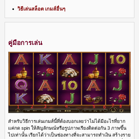
วิธีเล่นสล็อต เกมส์อื่นๆ
คู่มือการเล่น
สำหรับวิธีการเล่นเกมส์นี้ที่ต้องบอกเลยว่าไม่ได้มีอะไรที่ยาก
แค่กด spin ให้สัญลักษณ์หรือรูปภาพเรียงติดต่อกัน 3 ภาพขึ้น
ไปเท่านั้น เรียกได้ว่าเป็นช่องทางที่จะสามารถทำเงิน สร้างราย