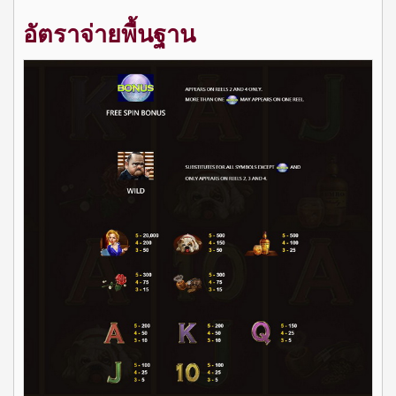
อัตราจ่ายพื้นฐาน