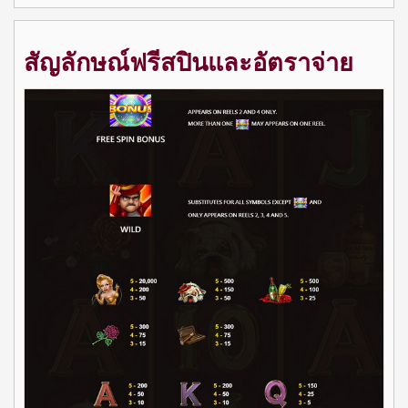
สัญลักษณ์ฟรีสปินและอัตราจ่าย