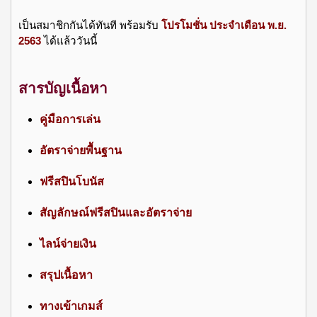
เป็นสมาชิกกันได้ทันที พร้อมรับ
โปรโมชั่น ประจำเดือน พ.ย.
2563
ได้แล้ววันนี้
สารบัญเนื้อหา
คู่มือการเล่น
อัตราจ่ายพื้นฐาน
ฟรีสปินโบนัส
สัญลักษณ์ฟรีสปินและอัตราจ่าย
ไลน์จ่ายเงิน
สรุปเนื้อหา
ทางเข้าเกมส์