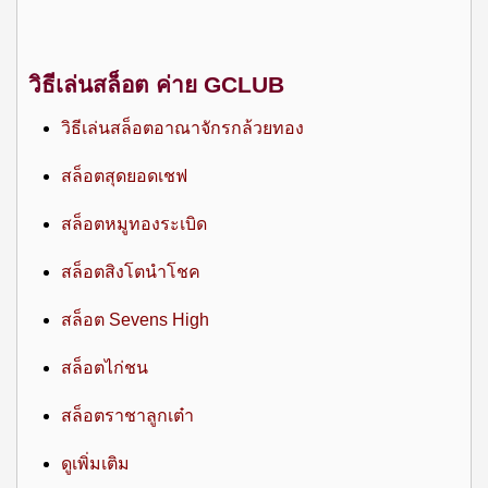
วิธีเล่นสล็อต ค่าย GCLUB
วิธีเล่นสล็อตอาณาจักรกล้วยทอง
สล็อตสุดยอดเชฟ
สล็อตหมูทองระเบิด
สล็อตสิงโตนำโชค
สล็อต Sevens High
สล็อตไก่ชน
สล็อตราชาลูกเต๋า
ดูเพิ่มเติม