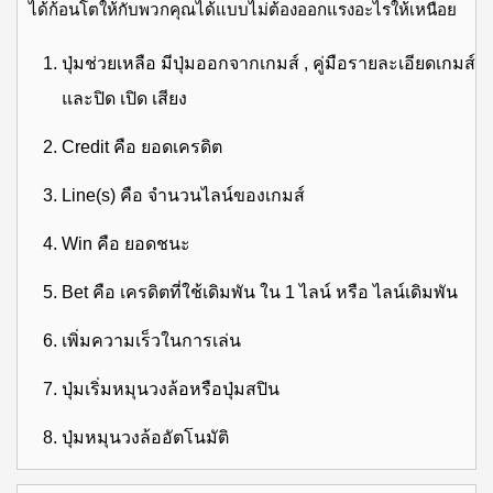
ได้ก้อนโตให้กับพวกคุณได้แบบไม่ต้องออกแรงอะไรให้เหนื่อย
ปุ่มช่วยเหลือ มีปุ่มออกจากเกมส์ , คู่มือรายละเอียดเกมส์
และปิด เปิด เสียง
Credit คือ ยอดเครดิต
Line(s) คือ จำนวนไลน์ของเกมส์
Win คือ ยอดชนะ
Bet คือ เครดิตที่ใช้เดิมพัน ใน 1 ไลน์ หรือ ไลน์เดิมพัน
เพิ่มความเร็วในการเล่น
ปุ่มเริ่มหมุนวงล้อหรือปุ่มสปิน
ปุ่มหมุนวงล้ออัตโนมัติ