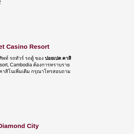
2
pet Casino Resort
ัพท์ รถทัวร์ รถตู้ ของ
ปอยเปต คาสิ
sort, Cambodia ต้องการทราบราย
ร์คาสิโนเพิ่มเติม กรุณาโทรสอบถาม
 Diamond City