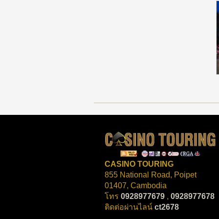
CASINO TOURING
855 National Road, Poipet
01407, Cambodia
โทร
0928977679
,
0928977678
ติดต่อผ่านไลน์
ct2678