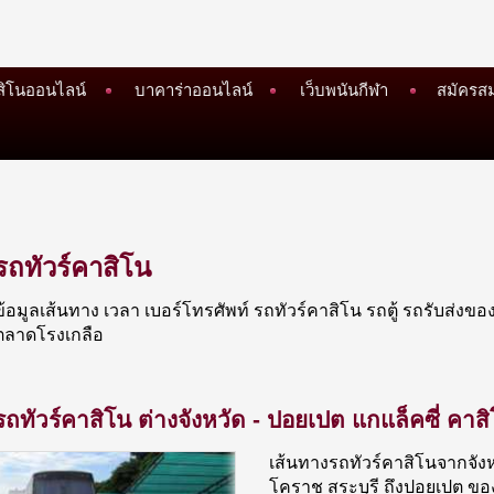
สิโนออนไลน์
บาคาร่าออนไลน์
เว็บพนันกีฬา
สมัครส
รถทัวร์คาสิโน
ข้อมูลเส้นทาง เวลา เบอร์โทรศัพท์ รถทัวร์คาสิโน รถตู้ รถรับส่ง
ตลาดโรงเกลือ
รถทัวร์คาสิโน ต่างจังหวัด - ปอยเปต แกแล็คซี่ คาส
เส้นทางรถทัวร์คาสิโนจากจังหวัด
โคราช สระบุรี ถึงปอยเปต ขอ