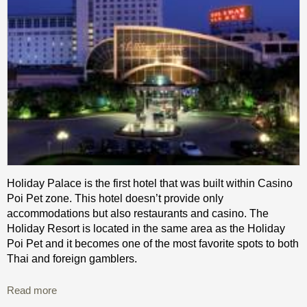
Holiday Palace is the first hotel that was built within Casino
Poi Pet zone. This hotel doesn’t provide only
accommodations but also restaurants and casino. The
Holiday Resort is located in the same area as the Holiday
Poi Pet and it becomes one of the most favorite spots to both
Thai and foreign gamblers.
Read more
about Holiday Palace Casino