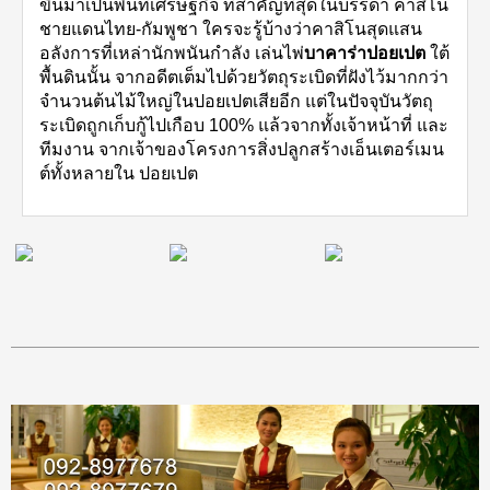
ขึ้นมาเป็นพื้นที่เศรษฐกิจ ที่สำคัญที่สุดในบรรดา คาสิโน
ชายแดนไทย-กัมพูชา ใครจะรู้บ้างว่าคาสิโนสุดแสน
อลังการที่เหล่านักพนันกำลัง เล่นไพ่
บาคาร่าปอยเปต
ใต้
พื้นดินนั้น จากอดีตเต็มไปด้วยวัตถุระเบิดที่ฝังไว้มากกว่า
จำนวนต้นไม้ใหญ่ในปอยเปตเสียอีก แต่ในปัจจุบันวัตถุ
ระเบิดถูกเก็บกู้ไปเกือบ 100% แล้วจากทั้งเจ้าหน้าที่ และ
ทีมงาน จากเจ้าของโครงการสิ่งปลูกสร้างเอ็นเตอร์เมน
ต์ทั้งหลายใน ปอยเปต