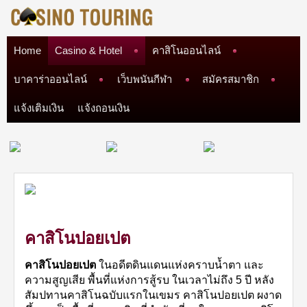
Home
Casino & Hotel
คาสิโนออนไลน์
บาคาร่าออนไลน์
เว็บพนันกีฬา
สมัครสมาชิก
แจ้งเติมเงิน
แจ้งถอนเงิน
คาสิโนปอยเปต
คาสิโนปอยเปต
ในอดีตดินแดนแห่งคราบน้ำตา และ
ความสูญเสีย พื้นที่แห่งการสู้รบ ในเวลาไม่ถึง 5 ปี หลัง
สัมปทานคาสิโนฉบับแรกในเขมร คาสิโนปอยเปต ผงาด