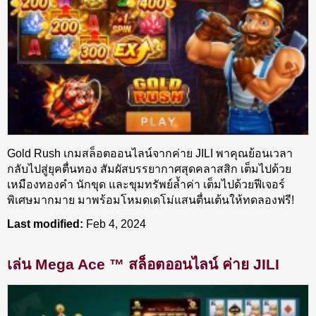
Gold Rush เกมสล็อตออนไลน์จากค่าย JILI พาคุณย้อนเวลา
กลับไปสู่ยุคตื่นทอง สัมผัสบรรยากาศสุดคลาสสิก เต็มไปด้วย
เหมืองทองคำ นักขุด และขุมทรัพย์ล้ำค่า เต็มไปด้วยฟีเจอร์
พิเศษมากมาย มาพร้อมโหมดเดโม่แสนตื่นเต้นให้ทดลองฟรี!
Last modified:
Feb 4, 2024
เล่น Mega Ace ™ สล็อตออนไลน์ ค่าย JILI