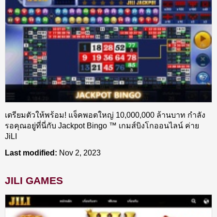
เตรียมตัวให้พร้อม! แจ็คพอตใหญ่ 10,000,000 ล้านบาท กำลัง
รอคุณอยู่ที่นี่กับ Jackpot Bingo ™ เกมส์บิงโกออนไลน์ ค่าย
JiLI
Last modified:
Nov 2, 2023
JILI GAMES