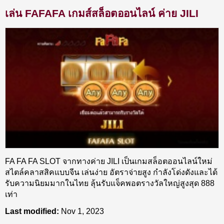
เล่น FAFAFA เกมส์สล็อตออนไลน์ ค่าย JILI
FA FA FA SLOT จากทางค่าย JILI เป็นเกมสล็อตออนไลน์ใหม่
สไตล์คลาสสิคแบบจีน เล่นง่าย อัตราจ่ายสูง กำลังโด่งดังและได้
รับความนิยมมากในไทย ลุ้นรับแจ็คพอตรางวัลใหญ่สูงสุด 888
เท่า
Last modified:
Nov 1, 2023