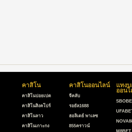
คาสิโน
คาสิโนออนไลน์
แทงบ
ออนไล
คาสิโนปอยเปต
จีคลับ
SBOBE
คาสิโนสิงคโปร์
รอยัล1688
UFABE
คาสิโนลาว
ฮอลิเดย์ พาเลซ
NOVA8
คาสิโนเกาะกง
855คราวน์
M8BET