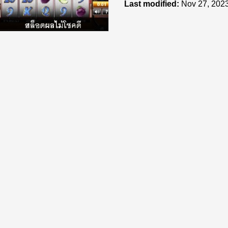
Last modified:
Nov 27, 202