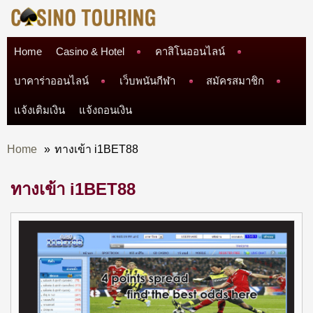
Home
Casino & Hotel
คาสิโนออนไลน์
บาคาร่าออนไลน์
เว็บพนันกีฬา
สมัครสมาชิก
แจ้งเติมเงิน
แจ้งถอนเงิน
Home
»
ทางเข้า i1BET88
ทางเข้า i1BET88