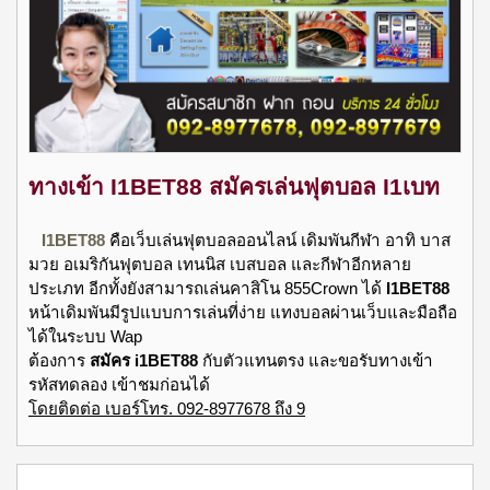
ทางเข้า I1BET88 สมัครเล่นฟุตบอล I1เบท
I1BET88
คือเว็บเล่นฟุตบอลออนไลน์ เดิมพันกีฬา อาทิ บาส
มวย อเมริกันฟุตบอล เทนนิส เบสบอล และกีฬาอีกหลาย
ประเภท อีกทั้งยังสามารถเล่นคาสิโน 855Crown ได้
I1BET88
หน้าเดิมพันมีรูปแบบการเล่นที่ง่าย แทงบอลผ่านเว็บและมือถือ
ได้ในระบบ Wap
ต้องการ
สมัคร i1BET88
กับตัวแทนตรง และขอรับทางเข้า
รหัสทดลอง เข้าชมก่อนได้
โดยติดต่อ เบอร์โทร. 092-8977678 ถึง 9